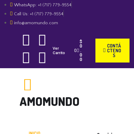
WhatsApp: +1 (717) 779-9554
Call Us: +1 (717) 779-9554
info@amomundo.com
$
CONTÁ
0
Ver
CTENO
.
Carrito
0
S
0
AMOMUNDO
LA MEJOR MÚSICA VARIADA 24/7
INICIO
BIOGRAFÍA
TIENDA