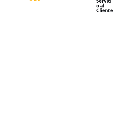
Servici
o al
Cliente
GALERÍA
MIS POEMAS
+1 (717)
779-
CONTÁCTENOS
9554