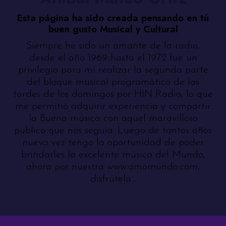
Esta página ha sido creada pensando en tú
buen gusto Musical y Cultural
Siempre he sido un amante de la radio,
desde el año 1969 hasta el 1972 fue un
privilegio para mí realizar la segunda parte
del bloque musical programático de las
tardes de los domingos por HIN Radio, lo que
me permitió adquirir experiencia y compartir
la Buena música con aquel maravilloso
publico que nos seguía. Luego de tantos años
nueva vez tengo la oportunidad de poder
brindarles la excelente música del Mundo,
ahora por nuestra www.amomundo.com,
disfrútela...