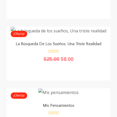
l
o
r
a
d
o
c
o
n
¡Oferta!
0
d
e
La Búsqueda De Los Sueños, Una Triste Realidad
5
V
$
25.00
$
8.00
a
l
o
r
a
d
o
c
o
n
¡Oferta!
0
d
e
Mis Pensamientos
5