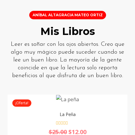
ANÍBAL ALTAGRACIA MATEO ORTIZ
Mis Libros
Leer es soñar con los ojos abiertos. Creo que
algo muy mágico puede suceder cuando se
lee un buen libro. La mayoría de la gente
coincide en que la lectura solo reporta
beneficios al que disfruta de un buen libro.
¡Oferta!
La Peña
V
$
25.00
$
12.00
a