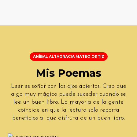
o
c
o
n
0
d
e
5
ANÍBAL ALTAGRACIA MATEO ORTIZ
Mis Poemas
Leer es soñar con los ojos abiertos. Creo que
algo muy mágico puede suceder cuando se
lee un buen libro. La mayoría de la gente
coincide en que la lectura solo reporta
beneficios al que disfruta de un buen libro.