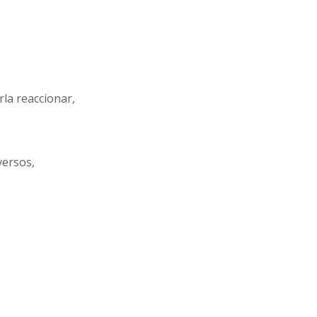
la reaccionar,
versos,