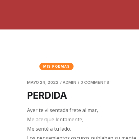
MIS POEMAS
MAYO 24, 2022
/
ADMIN
/
0 COMMENTS
PERDIDA
Ayer te vi sentada frete al mar,
Me acerque lentamente,
Me senté a tu lado,
Los pensamientos oscuros nublaban su mente,