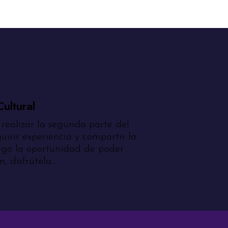
ultural
 realizar la segunda parte del
irir experiencia y compartir la
ngo la oportunidad de poder
disfrútela...