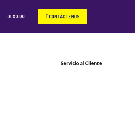
CONTÁCTENOS
$
0.00
S POEMAS
CONTÁCTENOS
Servicio al Cliente
+1 (717) 779-9554