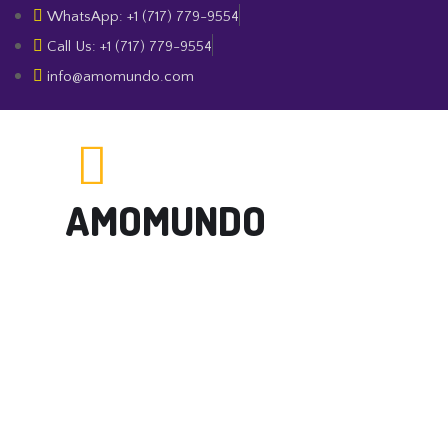
WhatsApp: +1 (717) 779-9554
Call Us: +1 (717) 779-9554
info@amomundo.com
AMOMUNDO
LA MEJOR MÚSICA VARIADA 24/7