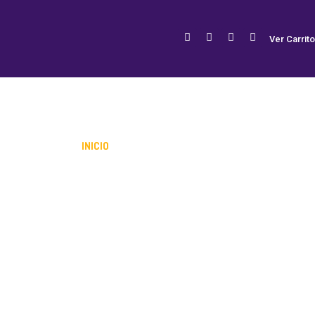
Ver Carrito
INICIO
BIOGRAFÍA
TIENDA
GALERÍA
MI