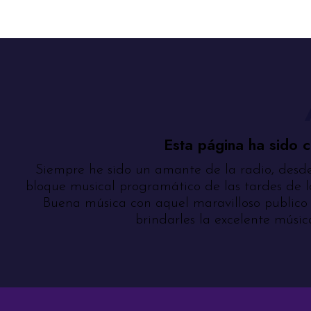
Esta página ha sido 
Siempre he sido un amante de la radio, desde 
bloque musical programático de las tardes de l
Buena música con aquel maravilloso publico
brindarles la excelente músi