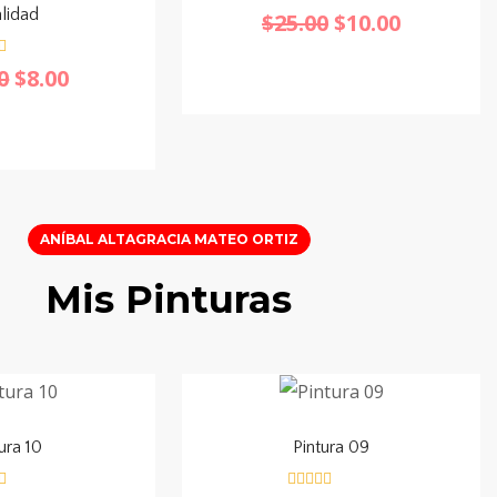
lidad
V
$
25.00
$
10.00
a
l
o
0
$
8.00
r
a
d
o
c
o
n
0
d
e
5
ANÍBAL ALTAGRACIA MATEO ORTIZ
Mis Pinturas
ura 10
Pintura 09