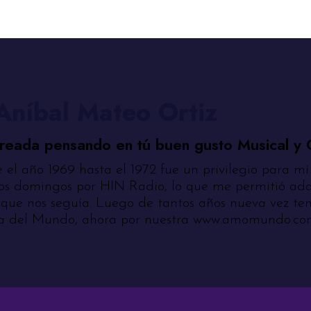
Aníbal Mateo Ortiz
creada pensando en tú buen gusto Musical y C
el año 1969 hasta el 1972 fue un privilegio para mí
os domingos por HIN Radio, lo que me permitió adqu
 que nos seguía. Luego de tantos años nueva vez te
ca del Mundo, ahora por nuestra www.amomundo.com, 