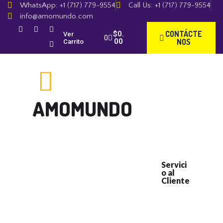
WhatsApp: +1 (717) 779-9554
Call Us: +1 (717) 779-9554
info@amomundo.com
CONTÁCTE
$
0.
Ver
00
NOS
Carrito
AMOMUNDO
LA MEJOR MÚSICA VARIADA 24/7
INICIO
BIOGRAFÍA
TIENDA
Servici
o al
Cliente
GALERÍA
MIS POEMAS
+1 (717)
779-
CONTÁCTENOS
9554