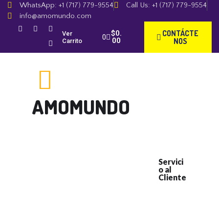
WhatsApp: +1 (717) 779-9554
Call Us: +1 (717) 779-9554
info@amomundo.com
CONTÁCTE
$
0.
Ver
00
NOS
Carrito
AMOMUNDO
LA MEJOR MÚSICA VARIADA 24/7
INICIO
BIOGRAFÍA
TIENDA
Servici
o al
Cliente
GALERÍA
MIS POEMAS
+1 (717)
779-
CONTÁCTENOS
9554